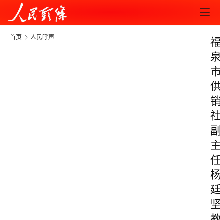
首页
人民呼声