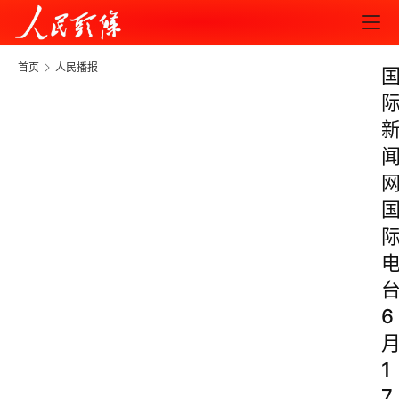
首页
人民播报
6
1
7