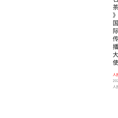
人
20
人