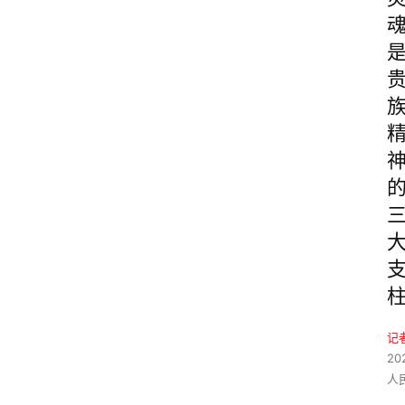
记
20
人