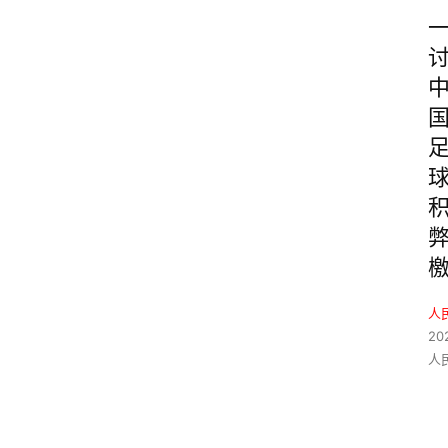
人
20
人