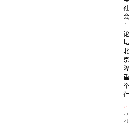
”
谷
20
人