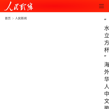
首页
人民新闻
“
”