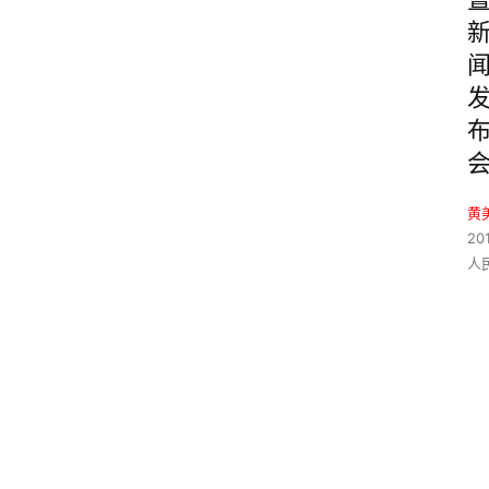
黄
20
人