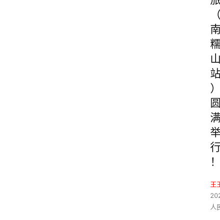
王
20
人