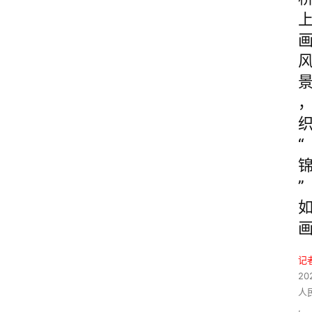
“
”
记
20
人
,