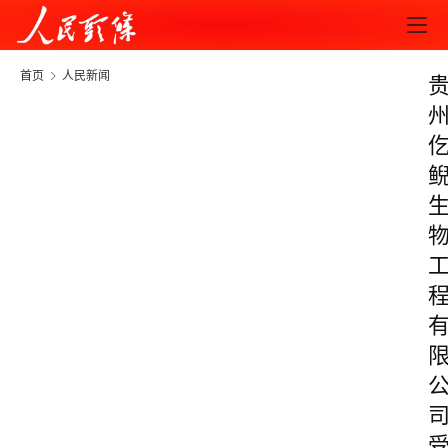
首页
人民新闻