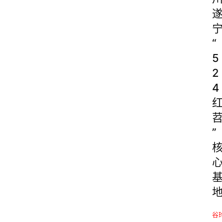
“
5
2
4
”
谷