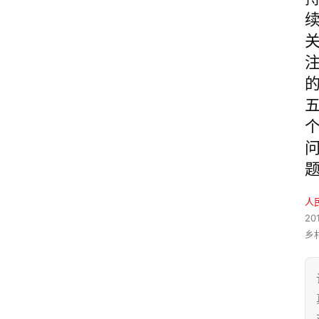
人
20
乡