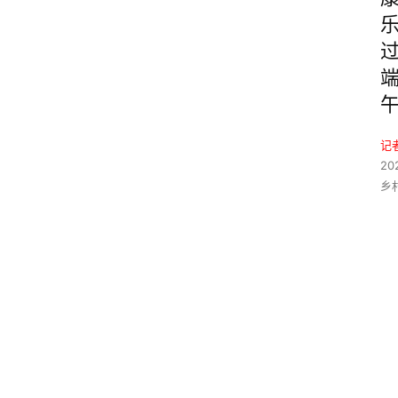
记
20
乡