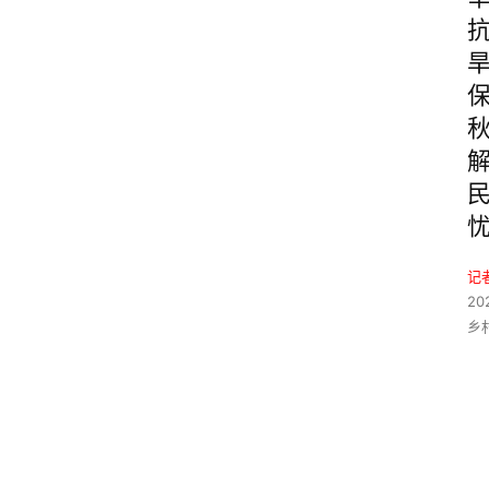
记
20
乡