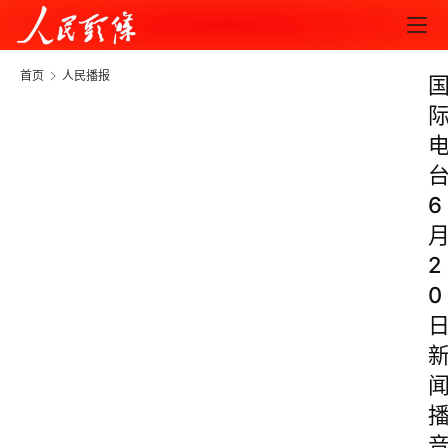
首页
人民播报
6
2
0